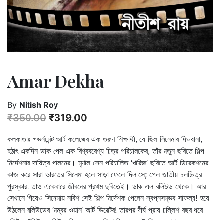
Amar Dekha
By
Nitish Roy
₹
350.00
₹
319.00
কলকাতার গভর্নমেন্ট আর্ট কলেজের এক তরুণ শিক্ষার্থী, যে ছিল সিনেমার দিওয়ানা,
হঠাৎ একদিন ডাক পেল এক বিশ্ববরেণ্য চিত্র পরিচালকের, তাঁর নতুন ছবিতে শিল্প
নির্দেশনার দায়িত্ব পালনের। মৃণাল সেন পরিচালিত ‘খারিজ’ ছবিতে আর্ট ডিরেকশনের
কাজ করে সারা ভারতের সিনেমা হলে সাড়া ফেলে দিল সে; পেল জাতীয় চলচ্চিত্র
পুরস্কার, তাও একেবারে জীবনের প্রথম ছবিতেই। ডাক এল বলিউড থেকে। আর
সেখানে গিয়েও সিনেমায় নবিশ সেই শিল্প নির্দেশক পেলেন স্বপ্নসম্ভব সাফল্য! হয়ে
উঠলেন বলিউডের ‘নম্বর ওয়ান’ আর্ট ডিরেক্টর! তারপর দীর্ঘ প্রায় চল্লিশ বছর ধরে