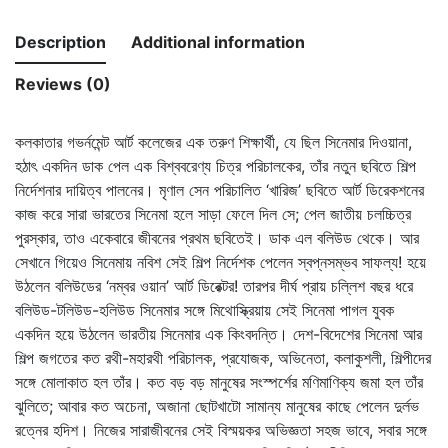
Description
Additional information
Reviews (0)
কলকাতার গভর্নমেন্ট আর্ট কলেজের এক তরুণ শিক্ষার্থী, যে ছিল সিনেমার দিওয়ানা,
হঠাৎ একদিন ডাক পেল এক বিশ্ববরেণ্য চিত্র পরিচালকের, তাঁর নতুন ছবিতে শিল্প
নির্দেশনার দায়িত্ব পালনের। মৃণাল সেন পরিচালিত ‘খারিজ’ ছবিতে আর্ট ডিরেকশনের
কাজ করে সারা ভারতের সিনেমা হলে সাড়া ফেলে দিল সে; পেল জাতীয় চলচ্চিত্র
পুরস্কার, তাও একেবারে জীবনের প্রথম ছবিতেই। ডাক এল বলিউড থেকে। আর
সেখানে গিয়েও সিনেমায় নবিশ সেই শিল্প নির্দেশক পেলেন স্বপ্নসম্ভব সাফল্য! হয়ে
উঠলেন বলিউডের ‘নম্বর ওয়ান’ আর্ট ডিরেক্টর! তারপর দীর্ঘ প্রায় চল্লিশ বছর ধরে
বলিউড-টলিউড-হলিউড সিনেমার সঙ্গে মিথোস্ক্রিয়ায় সেই সিনেমা পাগল যুবক
একদিন হয়ে উঠলেন ভারতীয় সিনেমার এক কিংবদন্তি। দেশ-বিদেশের সিনেমা আর
শিল্প জগতের কত রথী-মহারথী পরিচালক, প্রযোজক, অভিনেতা, কলাকুশলী, শিল্পীদের
সঙ্গে মোলাকাত হল তাঁর। কত বড় বড় মানুষের সংস্পর্শের মণিমাণিক্য জমা হল তাঁর
ঝুলিতে; আবার কত অচেনা, অজানা ছোটখাটো সামান্য মানুষের কাছে পেলেন দুর্লভ
রত্নের হদিশ। নিজের সারাজীবনের সেই বিস্ময়কর অভিজ্ঞতা সহজ ভাবে, সবার সঙ্গে