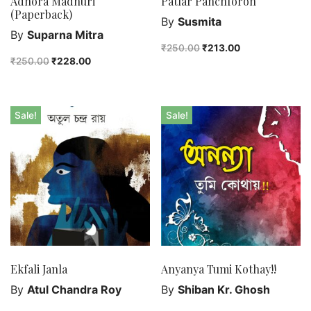
Adhora Madhuri
Patlar Panchforon
(Paperback)
By
Susmita
By
Suparna Mitra
₹
250.00
₹
213.00
₹
250.00
₹
228.00
Sale!
Sale!
Ekfali Janla
Anyanya Tumi Kothay!!
By
Atul Chandra Roy
By
Shiban Kr. Ghosh