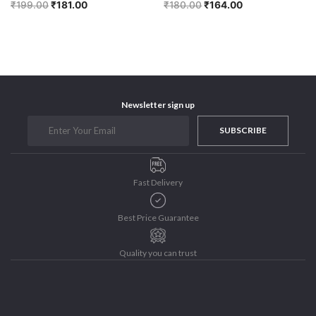
₹
199.00
₹
181.00
₹
180.00
₹
164.00
Newsletter sign up
SUBSCRIBE
Fast Delivery
Best Price Guarantee
Quality you can trust