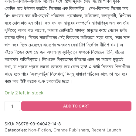
বলিউড-টলিউড-হলিউড সিনেমার সঙ্গে মিথোস্ক্রিয়ায় সেই সিনেমা পাগল যুবক
একদিন হয়ে উঠলেন ভারতীয় সিনেমার এক কিংবদন্তি। দেশ-বিদেশের সিনেমা আর
শিল্প জগতের কত রথী-মহারথী পরিচালক, প্রযোজক, অভিনেতা, কলাকুশলী, শিল্পীদের
সঙ্গে মোলাকাত হল তাঁর। কত বড় বড় মানুষের সংস্পর্শের মণিমাণিক্য জমা হল তাঁর
ঝুলিতে; আবার কত অচেনা, অজানা ছোটখাটো সামান্য মানুষের কাছে পেলেন দুর্লভ
রত্নের হদিশ। নিজের সারাজীবনের সেই বিস্ময়কর অভিজ্ঞতা সহজ ভাবে, সবার সঙ্গে
ভাগ করে নিতে চেয়েছেন এদেশের অন্যতম সেরা শিল্প নির্দেশক নীতিশ রায়। এ
বইতে নিজের দেখা ৫৪ জন অসামান্য ব্যক্তিত্ব সম্পর্কে লিখেছেন তিনি, যাঁদের
অনেকেই অতিবিখ্যাত। লিখেছেন বিখ্যাতদের জীবনের এমন সব অচেনা মুহূর্তের
কথা, যা পড়তে পড়তে হয়তো হতভম্ব হয়ে যেতে হবে! এ বইটি সিনেমার শিক্ষার্থীদর
কাছে হতে পারে ‘অবশ্যপাঠ্য’ সিলেবাস’, কিন্তু সাধারণ পাঠকের কাছে তা মনে হবে
গরম আর মিষ্টি কয়েক খণ্ড চকলেটের মতো।
Only 2 left in stock
ADD TO CART
SKU:
PS978-93-94042-14-8
Categories:
Non-Fiction
,
Orange Publishers
,
Recent Launch