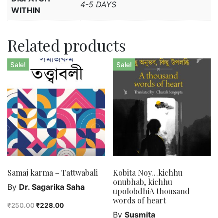
4-5 DAYS
WITHIN
Related products
Sale!
Sale!
Samaj karma – Tattwabali
Kobita Noy…kichhu
onubhab, kichhu
By
Dr. Sagarika Saha
upolobdhiA thousand
words of heart
₹
250.00
₹
228.00
By
Susmita