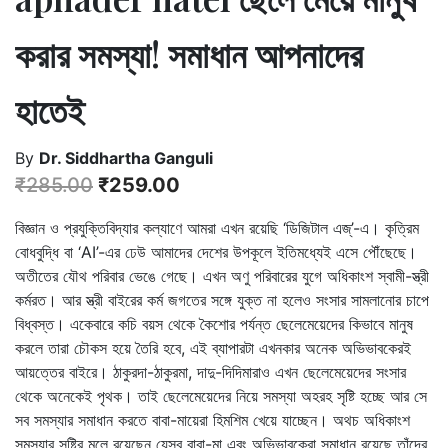
করার সমস্যা! সমাধান আপনাদের
হাতেই
By
Dr. Siddhartha Ganguli
₹
285.00
₹
259.00
বিজ্ঞান ও প্রযুক্তিবিদ্যার কল্যাণে আমরা এখন রয়েছি ‘ডিজিটাল এজ্’-এ। কৃত্রিম
বোধবুদ্ধি বা ‘AI’-এর ঢেউ আমাদের দেশের উপকূলে ইতিমধ্যেই এসে পৌঁছেছে।
অতীতের যৌথ পরিবার ভেঙে গেছে। এখন অণু পরিবারের যুগে অধিকাংশ স্বামী-স্ত্রী
কর্মরত। আর স্ত্রী বাইরের কর্ম জগতের সঙ্গে যুক্ত না হলেও সংসার সামলানোর চাপে
বিধ্বস্ত। একেবারে কচি বয়স থেকে কৈশোর পর্যন্ত ছেলেমেয়েদের কিভাবে মানুষ
করলে তারা চৌকস হয়ে তৈরি হবে, এই ব্যাপারটা এখনকার অনেক অভিভাবকেরই
আয়ত্তের বাইরে। ঠাকুরদা-ঠাকুরমা, দাদু-দিদিমারাও এখন ছেলেমেয়েদের সংসার
থেকে অনেকেই পৃথক। তাই ছেলেমেয়েদের নিয়ে সমস্যা অহরহ সৃষ্টি হচ্ছে আর সে
সব সমস্যার সমাধান করতে বাবা-মায়েরা হিমশিম খেয়ে যাচ্ছেন। অথচ অধিকাংশ
সমস্যার সৃষ্টির মূলে রয়েছেন যেসব বাবা-মা এবং অভিভাবকেরা সমাধান রয়েছে তাঁদের