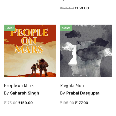
₹
175.00
₹
159.00
Sale!
Sale!
People on Mars
Meghla Mon
By
Saharsh Singh
By
Prabal Dasgupta
₹
175.00
₹
159.00
₹
195.00
₹
177.00