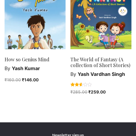
How so Genius Mind
The World of Fantasy (A
collection of Short Stories)
By
Yash Kumar
By
Yash Vardhan Singh
₹
160.00
₹
146.00
Rated
₹
285.00
₹
259.00
2.50
out of
5
Newsletter sign up