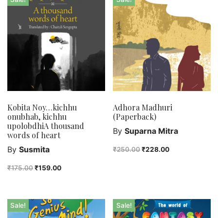
Kobita Noy…kichhu
Adhora Madhuri
onubhab, kichhu
(Paperback)
upolobdhiA thousand
By
Suparna Mitra
words of heart
By
Susmita
₹
250.00
₹
228.00
₹
175.00
₹
159.00
Sale!
Sale!