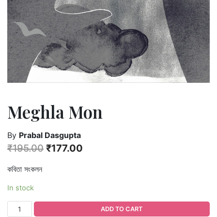
Meghla Mon
By
Prabal Dasgupta
₹
195.00
₹
177.00
কবিতা সংকলন
In stock
ADD TO CART