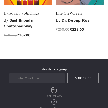
Dwadash Jyotirlinga
Life On Wheels
By
Sashthipada
By
Dr. Debapi Roy
Chattopadhyay
₹
250.00
₹
228.00
₹
315.00
₹
287.00
Newsletter sign up
SUBSCRIBE
Fast Delivery
Best Price Guarantee