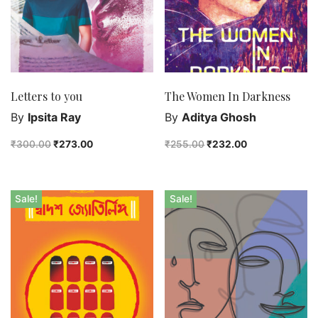
Letters to you
The Women In Darkness
By
Ipsita Ray
By
Aditya Ghosh
₹
300.00
₹
273.00
₹
255.00
₹
232.00
Sale!
Sale!