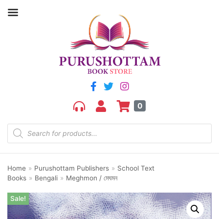
0
Home
»
Purushottam Publishers
»
School Text
Books
»
Bengali
»
Meghmon / মেঘমন
Sale!